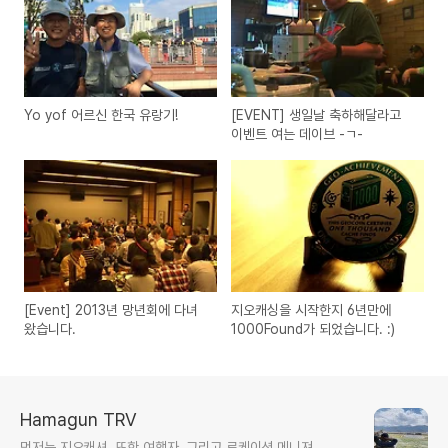
Yo yof 어르신 한국 유랑기!
[EVENT] 생일날 축하해달라고
이벤트 여는 데이브 -ㄱ-
[Event] 2013년 망년회에 다녀
지오캐싱을 시작한지 6년만에
왔습니다.
1000Found가 되었습니다. :)
Hamagun TRV
먼저는 지오캐셔. 또한 여행자. 그리고 로케이션 메니져.