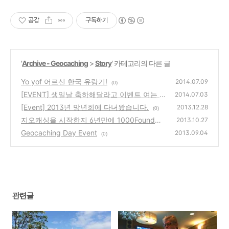
공감
구독하기
'
Archive - Geocaching
>
Story
' 카테고리의 다른 글
Yo yof 어르신 한국 유랑기!
2014.07.09
(0)
[EVENT] 생일날 축하해달라고 이벤트 여는 데
2014.07.03
이브 -ㄱ-
[Event] 2013년 망년회에 다녀왔습니다.
(0)
2013.12.28
(0)
지오캐싱을 시작한지 6년만에 1000Found가
2013.10.27
되었습니다. :)
Geocaching Day Event
(2)
2013.09.04
(0)
관련글