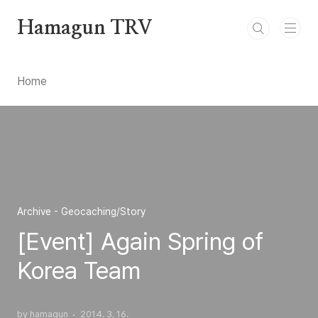
본문 바로가기
Hamagun TRV
Home
Archive - Geocaching/Story
[Event] Again Spring of
Korea Team
by hamagun
2014. 3. 16.