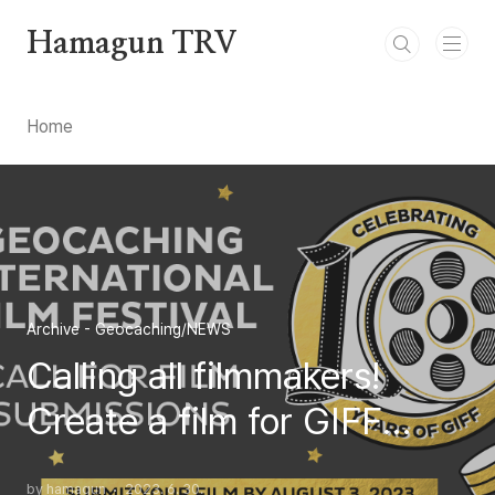
본문 바로가기
Hamagun TRV
Home
Archive - Geocaching/NEWS
Calling all filmmakers!
Create a film for GIFF
2023
by hamagun
2023. 6. 30.