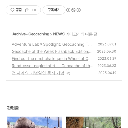
공감
구독하기
'
Archive - Geocaching
>
NEWS
' 카테고리의 다른 글
Adventure Lab® Spotlight: Geocaching Tou
2023.07.01
r in Tampere with Braija
Geocache of the Week Flashback Edition: D
(0)
2023.06.30
SOM – Minero las piedras
Find out the next challenge in Wheel of Cha
(0)
2023.06.29
llenges
Rundtosset nøglestafet — Geocache of the
(0)
2023.06.23
Week - 덴마크
전 세계의 기념일인 동지 기념
(0)
2023.06.19
(0)
관련글