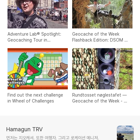
Adventure Lab® Spotlight:
Geocache of the Week
Geocaching Tour in
Flashback Edition: DSOM –
Tampere with Braija
Minero las piedras
Find out the next challenge
Rundtosset nøglestafet —
in Wheel of Challenges
Geocache of the Week - 덴
마크
Hamagun TRV
먼저는 지오캐셔. 또한 여행자. 그리고 로케이션 메니져.