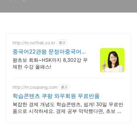
http://m.no1hsk.co.kr
광고
중국어22관왕 문정아중국어
브랜드파워 3년연속 대상수상
왕초보 회화~HSK까지 8,302강 무
제한 수강 올패스!
http://m.coupang.com
광고
학습콘텐츠 쿠팡 와우회원 무료반품
복잡한 경제 개념도 학습콘텐츠, 쉽게! 30일 무료반
품으로 시작하세요. 경제 공부 막막했다면, 초보 눈
높이 책으로 현명한 선택을 쿠팡에서!