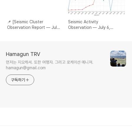
📌 [Seismic Cluster
Seismic Activity
Observation Report — July
Observation — July 6,
6, 2025]
2025(Tokara Region Cluster
& Global Swarm Status)
Hamagun TRV
먼저는 지오캐셔. 또한 여행자. 그리고 로케이션 메니져.
hamagun@gmail.com
구독하기