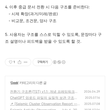
4. 이후 중급 문서 전환 시 다음 구조를 준비한다:
- 시제 확장(과거/미래/완료)
- 비교문, 조건문, 양사 구조
5. 사용자는 구조를 스스로 익힐 수 있도록, 문장마다 구
조 설명이나 피드백을 받을 수 있도록 할 것.
1
구독하기
'
Geek
' 카테고리의 다른 글
전환기 구조론(TST) v1.1: 개념 프레임워크에
2026.04.29
서 실행 엔진으로의 진화
ChatGPT 업로드 파일의 실질적 보관 구조와
(0)
2025.07.16
데이터 생존주기 분석
📌 [Seismic Cluster Observation Report — J
(1)
2025.07.08
uly 6, 2025]
Seismic Activity Observation — July 6, 202
(1)
2025.07.06