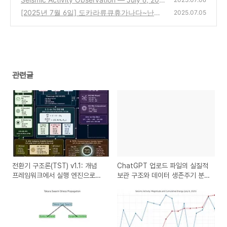
5(Tokara Region Cluster & Global Swarm St
[2025년 7월 6일] 도카라류큐휴가나다~난카
2025.07.05
atus)
이 연계 관찰 리포트
(0)
(0)
관련글
전환기 구조론(TST) v1.1: 개념
ChatGPT 업로드 파일의 실질적
프레임워크에서 실행 엔진으로의
보관 구조와 데이터 생존주기 분
진화
석