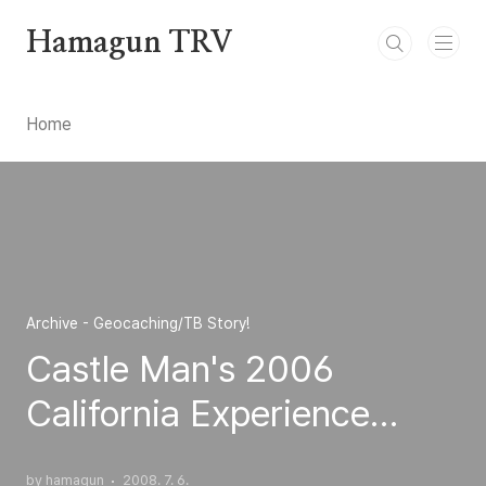
본문 바로가기
Hamagun TRV
Home
Archive - Geocaching/TB Story!
Castle Man's 2006
California Experience
Geocoin
by hamagun
2008. 7. 6.