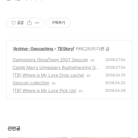
공감
구독하기
'
Archive - Geocaching
>
TB Story!
' 카테고리의 다른 글
Daimonions GiosaTeam 2007 Geocoin
2008.07.06
(0)
Castle Man's Unnessary Bushwhacking Geo
2008.07.06
coin
[TB] Where is My Love Drop cache!
(0)
2008.06.29
(0)
Geocoin collection
2008.06.23
(0)
[TB] Where is My Love Pick Up!
2008.06.08
(0)
관련글