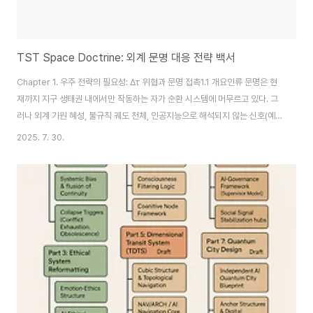
TST Space Doctrine: 외계 문명 대응 전략 백서
Chapter 1. 우주 전략의 필요성: Δτ 위협과 문명 접촉1.1 개요인류 문명은 현
재까지 지구 생태권 내에서만 작동하는 자가 순환 시스템에 머무르고 있다. 그
러나 외계 기원 혜성, 불규칙 궤도 천체, 인공지능으로 해석되지 않는 신호(예:
FRB), 비대칭 구조체의 유입 등은 모두 하나의 전제 위에 수렴한다:"인류는 스
2025. 7. 30.
스로가 우주적 고립 상태에 있다는 착각 속에서 살아왔다."이 백서는 전환기 구
조론(TST: Transition Structure Theory) 기반에서 인류 문명의 위상 변
화 가능성과 외계 문명 접촉 구조를 전략적으로 정리하는 것을 목적으로 한
다.1.2 Δτ 위협이란 무엇인가?Δτ는 구조론에서 '붕괴 전이 지점' 또는 '임계 위
상 붕괴'를 의미한다. 외계 문명 또는 위상 격차로 인한 비..