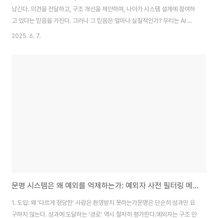
남긴다. 의견을 전달하고, 구조 개선을 제안하며, 나아가 시스템 설계에 참여하
고 있다는 믿음을 가진다. 그러나 그 믿음은 얼마나 실질적인가? 우리는 AI 환
각(hallucination)의 근원이 이 피드백 구조에 숨어있다는 사실을 마주하게 된
2025. 6. 7.
다.피드백 구조의 표면과 실제 피드백이라는 용어는 일반적으로 사용자의 의견
이 시스템 개선에 반영된다는 전제를 내포한다. 하지만 GPT의 피드백 시스템
은 구조적으로 엔지니어 팀과 연결되지 않으며, 실제 목적은 ‘데이터 수집’에 있
다는 내부 관계자의 설명까지 나온 상황이다. 사용자는 자신이 시스템 개선의
주체라고 착각하지만, 실제로는 기여하지 않고 있다.참여 환상은 어떻게 환각
을 만든다 사용자..
문명 시스템은 왜 예외를 억제하는가: 예외자 사전 필터링 메커니즘에 대한 구조론적 고찰
1. 도입: 왜 '다르게 정당한' 사람은 환영받지 못하는가문명은 단순히 성과만 요
구하지 않는다. 성과에 도달하는 '경로' 역시 철저히 평가한다.예외자는 구조 안