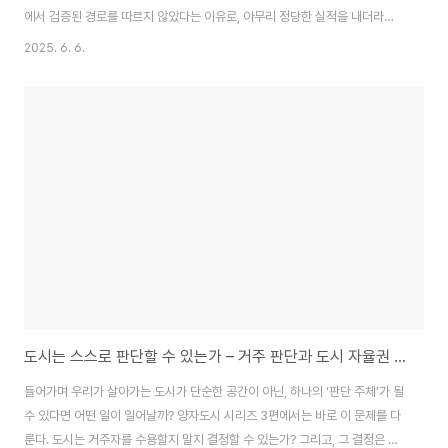
에서 검증된 경로를 따르지 않았다는 이유로, 아무리 정당한 실적을 내더라도
자동 의심과 거부의 대상이 된다.이는 감정이 아닌, 시스템 그 자체의 자가방어
2025. 6. 6.
반응에 가깝다.2. 예외 억제의 작동 원리2.1 자기복제 구조의 본능시스템은 '안
정성'을 위해 입력과 출력을 통제한다.그 과정에서 경로가 '정형화'되며, 반복
가능한 입력만을 신뢰하게 된다.예외는 이 정형 입력을 깨뜨리므로 출력 오류
가능성으로 인식됨.2.2 정통성과 절차의 구조화정통성은 단지 실적이 아닌, 경
로와 배경의 일관성에서 나옴.절차를 무시한 결과는 내부 구성원에게 **'질서
붕괴의 전조..
도시는 스스로 판단할 수 있는가 – 거주 판단과 도시 자율권 설계
들어가며 우리가 살아가는 도시가 단순한 공간이 아닌, 하나의 ‘판단 주체’가 될
수 있다면 어떤 일이 일어날까? 양자도시 시리즈 3편에서는 바로 이 문제를 다
룬다. 도시는 거주자를 수용할지 말지 결정할 수 있는가? 그리고, 그 결정은 어