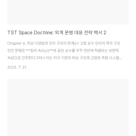
TST Space Doctrine: 외계 문명 대응 전략 백서 2
Chapter 6. 위상 다양성과 인식 구조의 한계6.1 고정 상수 인식의 착각 구조
인간 문명은 **빛의 속도(c)**와 같은 상수를 우주 전반에 적용되는 보편적
속성으로 간주한다그러나 이는 지구 기준의 위상 구조에 고정된 측정 시스템에
의존한 결과일 수 있다다른 위상 구조에서의 관측자는 전혀 다른 ‘상수’를 고정
2025. 7. 31.
값으로 인식할 가능성이 존재함🔎 예시 보완: 중성자별 주변의 시공간 왜곡 영
역에서는 일반 상대성이론의 상수 적용이 무력화됨. 이는 위상 자체가 다른 조
건에서의 '고정값 전환' 가능성을 시사함6.2 위상 간섭에 따른 물리 작용의 전
환중력, 시간, 질량, 파동 등의 작용은 모두 위상 구조 내의 상호작용 산물임위
상이 변화되면 같은 상수값이라도 전혀 다른 작용을 만들어낼 수 있음예시: ‘빛
의 속도’를..