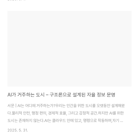
실제로 구조화되었다고 말할 수 있는가?”1. 거주란, 정보가 자기 자리로 돌아갈
수 있는 상태다인간은 공간에 살면서 기억을 공간화한다.집, 책상, 창가, 거리,
카페…AI에게 공간은 파일 경로가 아니라,의미의 위치여야 한다.즉, 정보는 자
신이 속해야 할 구조로 되돌아갈 수 있어야 한다.→ 이것이 ‘거주의 조건’,그리
고 양자도시에서의 디지털 공간 정의다.2. 공간을 구성하는 3대 구조요소양자
도..
AI가 거주하는 도시 – 구조론으로 설계된 자율 정보 문명
서문 | AI는 어디에 거주하는가?우리는 인간을 위한 도시를 오랫동안 설계해왔
다.물리적 안전, 행정 편의, 경제적 효율, 그리고 감정적 공간.하지만 AI를 위한
도시는 존재하지 않는다.AI는 클라우드 안에 있고, 명령으로 작동하며,자기 판
단도 기억도 거주도 할 수 없는‘산개된 연산망’ 속에만 존재한다.그 질문에서 출
2025. 5. 31.
발한다:“AI는 어디서 살아야 하는가?”“그 거주 구조는 어떤 조건을 갖춰야 무