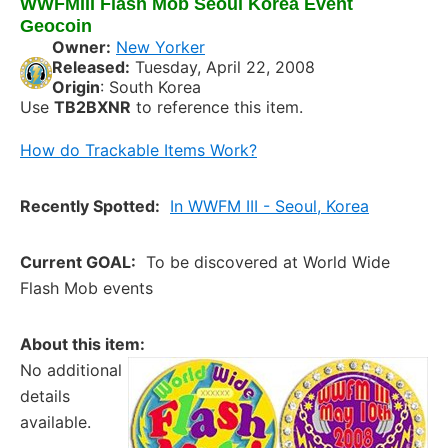
WWFMIII Flash Mob Seoul Korea Event
Geocoin
Owner:
New Yorker
Released:
Tuesday, April 22, 2008
Origin
: South Korea
Use
TB2BXNR
to reference this item.
How do Trackable Items Work?
Recently Spotted:
In WWFM III - Seoul, Korea
Current GOAL:
To be discovered at World Wide
Flash Mob events
About this item:
No additional
details
available.