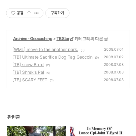
공감
구독하기
'
Archive - Geocaching
>
TB Story!
' 카테고리의 다른 글
[WML] move to the another park.
2008.09.01
(0)
[TB] Ultimate Sacrifice Dog Tag Geocoin
2008.07.09
(0)
[TB] snow Brrrd
2008.07.08
(2)
[TB] Shrek's Pal
2008.07.08
(0)
[TB] SCARY FEET
2008.07.08
(0)
관련글