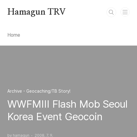
본문 바로가기
Hamagun TRV
Home
Archive - Geocaching/TB Story!
WWFMIII Flash Mob Seoul
Korea Event Geocoin
by hamagun
2008. 7. 9.