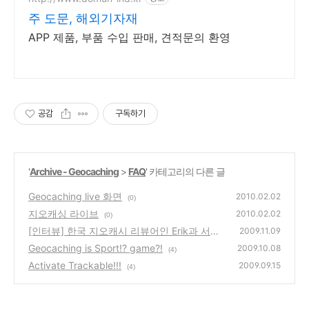
주 도문, 해외기자재
APP 제품, 부품 수입 판매, 견적문의 환영
공감
구독하기
'
Archive - Geocaching
>
FAQ
' 카테고리의 다른 글
Geocaching live 화면
2010.02.02
(0)
지오캐싱 라이브
2010.02.02
(0)
[인터뷰] 한국 지오캐시 리뷰어인 Erik과 서면
2009.11.09
인터뷰
Geocaching is Sport!? game?!
(0)
2009.10.08
(4)
Activate Trackable!!!
2009.09.15
(4)