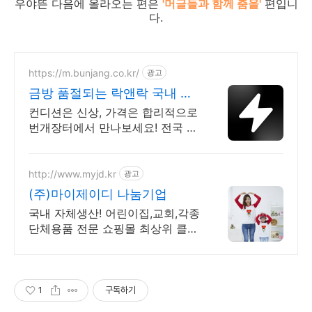
우야뜬 다음에 올라오는 편은
'머글들과 함께 춤을'
편입니
다.
https://m.bunjang.co.kr/
광고
금방 품절되는 락앤락 국내 최
대 브랜드 중고거래
컨디션은 신상, 가격은 합리적으로
번개장터에서 만나보세요! 전국 각
지에서 올라오는 전국구 최다 상품
매일 10만 개 이상의 신규 상품 업
로드
http://www.myjd.kr
광고
(주)마이제이디 나눔기업
국내 자체생산! 어린이집,교회,각종
단체용품 전문 쇼핑몰 최상위 클라
스 전문업체
1
구독하기