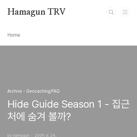
본문 바로가기
Hamagun TRV
Home
Archive - Geocaching/FAQ
Hide Guide Season 1 - 집근
처에 숨겨 볼까?
by hamagun
2009. 6. 24.