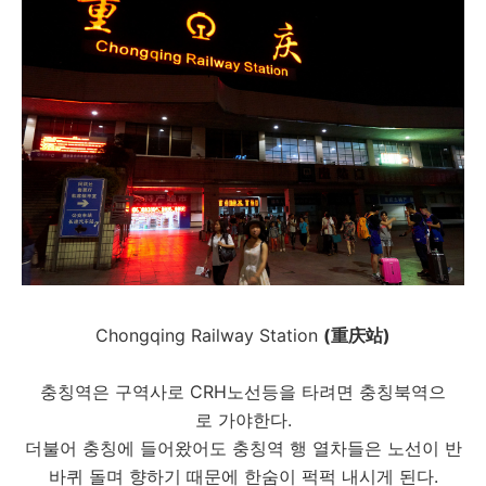
Chongqing Railway Station
(重庆站)
충칭역은 구역사로 CRH노선등을 타려면 충칭북역으
로 가야한다.
더불어 충칭에 들어왔어도 충칭역 행 열차들은 노선이 반
바퀴 돌며 향하기 때문에 한숨이 퍽퍽 내시게 된다.