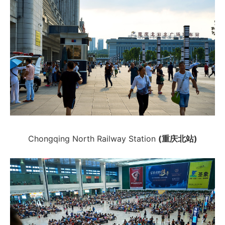
Chongqing North Railway Station
(重庆北站)