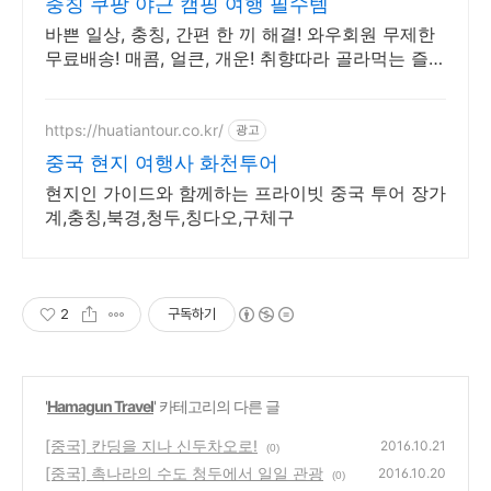
충칭 쿠팡 야근 캠핑 여행 필수템
바쁜 일상, 충칭, 간편 한 끼 해결! 와우회원 무제한
무료배송! 매콤, 얼큰, 개운! 취향따라 골라먹는 즐거
움, 와우회원 30일 무료반품!
https://huatiantour.co.kr/
광고
중국 현지 여행사 화천투어
현지인 가이드와 함께하는 프라이빗 중국 투어 장가
계,충칭,북경,청두,칭다오,구체구
2
구독하기
'
Hamagun Travel
' 카테고리의 다른 글
[중국] 칸딩을 지나 신두차오로!
2016.10.21
(0)
[중국] 촉나라의 수도 청두에서 일일 관광
2016.10.20
(0)