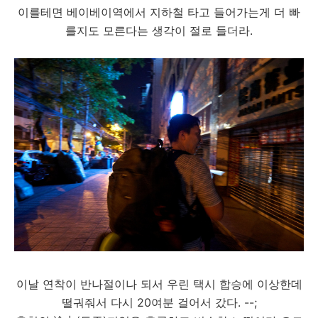
이를테면 베이베이역에서 지하철 타고 들어가는게 더 빠
를지도 모른다는 생각이 절로 들더라.
이날 연착이 반나절이나 되서 우린 택시 합승에 이상한데
떨궈줘서 다시 20여분 걸어서 갔다. --;