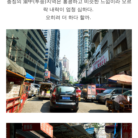
충칭의 渝中(투중)지역은 홍콩하고 비슷한 느낌이라 오르
락 내락이 엄청 심하다.
오히려 더 하다 할까.