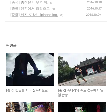
[중국] 충칭은 너무 더워.
2016.10.18
(0)
[중국] 텐진에서 충칭으로
2016.10.17
(0)
[중국] 텐진 도착! - iphone log.
2016.10.04
(0)
관련글
[중국] 칸딩을 지나 신두차오로!
[중국] 촉나라의 수도 청두에서 일
일 관광