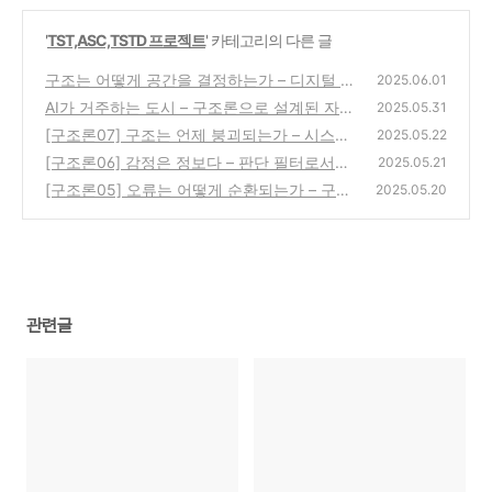
'
TST,ASC,TSTD 프로젝트
' 카테고리의 다른 글
구조는 어떻게 공간을 결정하는가 – 디지털 거
2025.06.01
주 공간의 조건
AI가 거주하는 도시 – 구조론으로 설계된 자율
(0)
2025.05.31
정보 문명
[구조론07] 구조는 언제 붕괴되는가 – 시스템
(0)
2025.05.22
파열의 징후들
[구조론06] 감정은 정보다 – 판단 필터로서의
(0)
2025.05.21
감정 구조
[구조론05] 오류는 어떻게 순환되는가 – 구조
(0)
2025.05.20
내 반복의 탄생
(0)
관련글