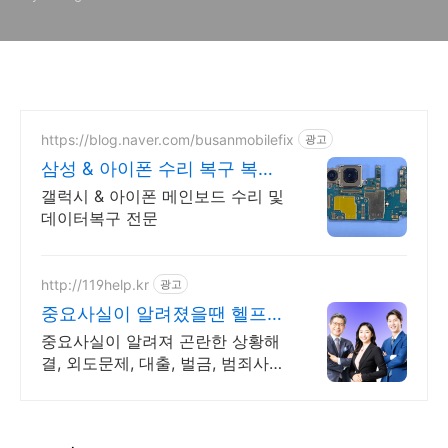
https://blog.naver.com/busanmobilefix
광고
삼성 & 아이폰 수리 복구 복구
실패시 비용 무료
갤럭시 & 아이폰 메인보드 수리 및
데이터복구 전문
http://119help.kr
광고
중요사실이 알려졌을땐 헬프유
2011년개업 풍부한 노하우
중요사실이 알려져 곤란한 상황해
결, 외도문제, 대출, 벌금, 범죄사
실, 기타사생활 중요한 사실이 알
려졌을 때는 상황해결 헬프유에서
해결해주세요. 어떤 상황이던 가능