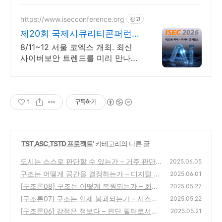
https://www.isecconference.org
광고
제20회 국제시큐리티콘퍼런스
ISEC 2026
8/11~12 서울 코엑스 개최. 최신
사이버보안 트렌드를 미리 만나보
세요!
1
구독하기
'
TST,ASC,TSTD 프로젝트
' 카테고리의 다른 글
도시는 스스로 판단할 수 있는가 – 거주 판단
2025.06.05
과 도시 자율권 설계
구조는 어떻게 공간을 결정하는가 – 디지털 거
(0)
2025.06.01
주 공간의 조건
[구조론08] 구조는 어떻게 복원되는가 – 회복
(0)
2025.05.27
가능한 조건의 설계
[구조론07] 구조는 언제 붕괴되는가 – 시스템
(0)
2025.05.22
파열의 징후들
[구조론06] 감정은 정보다 – 판단 필터로서의
(0)
2025.05.21
감정 구조