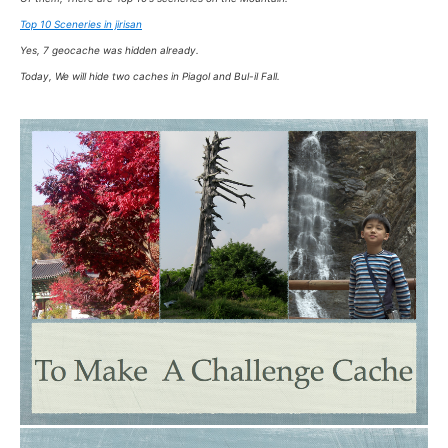
Top 10 Sceneries in jirisan
Yes, 7 geocache was hidden already.
Today, We will hide two caches in Piagol and Bul-il Fall.