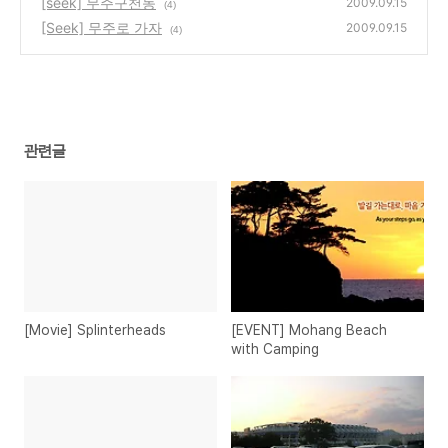
[seek] 무주구천동
2009.09.15
(4)
[Seek] 무주로 가자
2009.09.15
(4)
관련글
[Movie] Splinterheads
[EVENT] Mohang Beach
with Camping