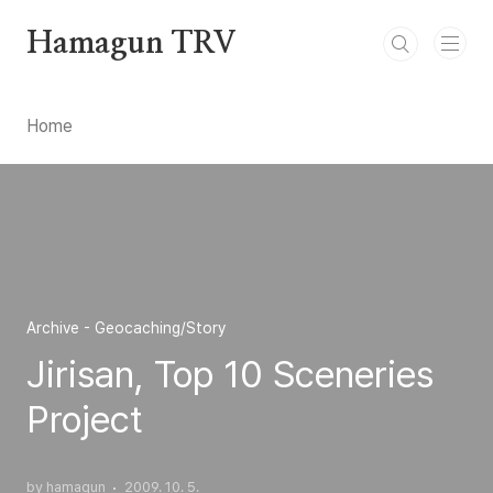
본문 바로가기
Hamagun TRV
Home
Archive - Geocaching/Story
Jirisan, Top 10 Sceneries
Project
by hamagun
2009. 10. 5.