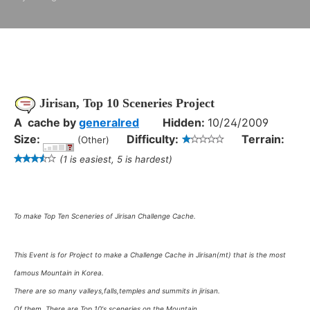
Jirisan, Top 10 Sceneries Project
A cache
by
generalred
Hidden:
10/24/2009
Size:
Difficulty:
Terrain:
(Other)
(1 is easiest, 5 is hardest)
To make Top Ten Sceneries of Jirisan Challenge Cache.
This Event is for Project to make a Challenge Cache in Jirisan(mt) that is the most
famous Mountain in Korea.
There are so many valleys,falls,temples and summits in jirisan.
Of them, There are Top 10's sceneries on the Mountain.