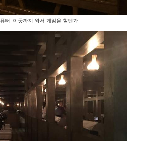
퓨터. 이곳까지 와서 게임을 할텐가.