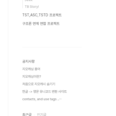
TB Story!
TST,ASC,TSTD 프로젝트
구조론 연계 연합 프로젝트
공지사항
지오캐싱 용어
지오캐싱이란?
처음으로 지오캐시 숨기기
한글 -> 영문 유니코드 변환 사이트
contacts, and use tags ..⋯
최근글
인기글