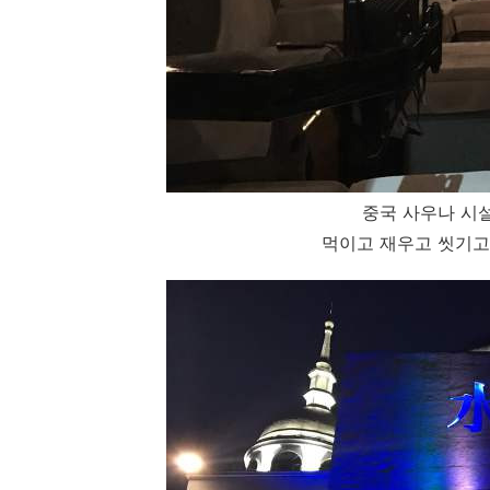
중국 사우나 시설
먹이고 재우고 씻기고. 