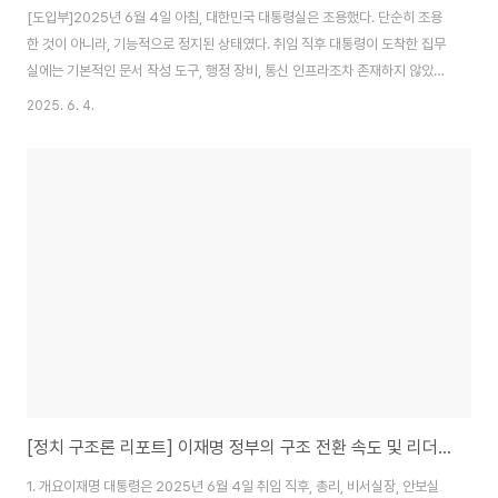
[도입부]2025년 6월 4일 아침, 대한민국 대통령실은 조용했다. 단순히 조용
한 것이 아니라, 기능적으로 정지된 상태였다. 취임 직후 대통령이 도착한 집무
실에는 기본적인 문서 작성 도구, 행정 장비, 통신 인프라조차 존재하지 않았다.
이례적인 상황은 곧바로 현실 정치나 정권 비판의 문제를 넘어서, "국가 시스템
2025. 6. 4.
이 어떤 방식으로 접속되고, 끊길 수 있는가"에 대한 구조적 질문을 던지게 만
들었다.이 글은 특정 진영에 대한 비판이나 해석이 아니라, 헌정 체계가 어떻게
물리적 충돌 없이도 비접속 상태에 빠질 수 있는지를 구조적으로 정리한 시도
이다. 과도한 감정적 용어나 정치적 프레임을 걷어내고, 오직 시스템적 관점에
서 이 사태의 특이성과 재발 가능성을 검토하고자 한다. 본문은 이 사건을 '시스
템적 교란(Sys..
[정치 구조론 리포트] 이재명 정부의 구조 전환 속도 및 리더십 평가
1. 개요이재명 대통령은 2025년 6월 4일 취임 직후, 총리, 비서실장, 안보실