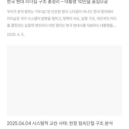
한국 현대 리더십 구조 총정리 – 대통령 10인을 중심으로
우리가 흔히 말하는 "리더십"은 단순한 정치 스타일이 아니다. 한국 정치에서
리더십은 국가 시스템의 방향을 정하고, 정책의 속도, 실행 구조, 국민과의 거리
를 결정짓는 실질적 엔진이다.이번 정리는 한국 현대사를 대표하는 대통령들을
중심으로 그들의 리더십 유형을 구조적으로 분류하고, 특히 현재 시점에서 '이
2025. 6. 5.
재명 리더십'이 왜 유일한 실험형으로 분류되는지를 중심에 두고 구성한다.리
더십 유형 요약: 6가지 분류유형 핵심 구조 대표 인물 장점 한계선언형비전 중
심, 실행은 주변에 위임노무현, 문재인철학 강함, 담론 주도실행력·속도 부족통
제형명령·지시형 하향식전두환, 윤석열초기 장악력 강함유연성 부족, 저항 유
발실용형현장 대응 + 제도 병행김대중, 이명박위기 대응 능력중장기 일관성 약
함설계형구조 설계 → 즉시 실행..
2025.06.04 시스템적 교란 사태: 헌정 접속단절 구조 분석