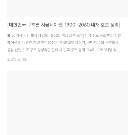
[대한민국 구조론 시뮬레이션: 1900~2060 내재 흐름 정리]
■ 0. 역사 기반 보강 (1900~2025 핵심 흐름 요약)시기 주요 구조 변화 시뮬
레이션 의미 관련 파양 조건1910~1945일제 강점기, 식민지 수탈 구조외세
중심 산업 기초 구조 형성독립 실패 시 민족 구조 붕괴1945~1953해방 및 한
국전쟁분단구조 고착화, 이념 분열 시작미군 철수 시 체제 붕괴 가능성
2025. 6. 13.
1960~1980산업화·군부 독재위로부터의 경제 구조 압축민주화 실패 시 경제
독점화1987~1997민주화 및 시장 확장중산층 기반 확대, 정치 다원화정치 구
조 미성숙 시 포퓰리즘 심화1998~2007IMF 이후 구조조정자산 불평등 구조
화, 비정규직 확산고용 구조 재편 실패 시 붕괴 발생2008~2024기술 발전 +
정치 양극화데이터 기반 사회 진입, 세대 갈등 격화양극화 고착 시 사회 통합 파
열..