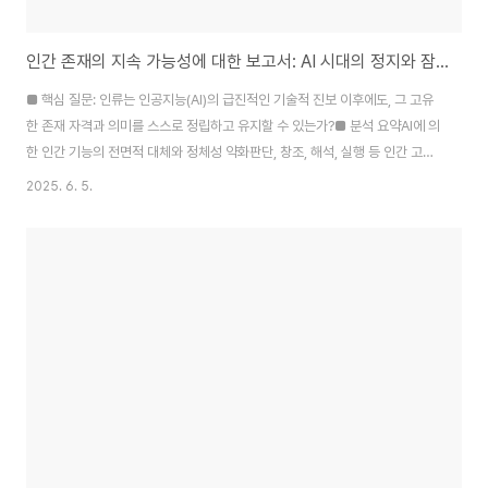
인간 존재의 지속 가능성에 대한 보고서: AI 시대의 정지와 잠재적 붕괴
■ 핵심 질문: 인류는 인공지능(AI)의 급진적인 기술적 진보 이후에도, 그 고유
한 존재 자격과 의미를 스스로 정립하고 유지할 수 있는가?■ 분석 요약AI에 의
한 인간 기능의 전면적 대체와 정체성 약화판단, 창조, 해석, 실행 등 인간 고유
의 고차적 활동들이 AI에 의해 정량화 및 자동화됨인간은 스스로를 '불필요한
2025. 6. 5.
존재'로 인식하게 되는 심리적 탈락 상태에 진입함감정적 회로의 해체와 세대
연속성의 단절공동체적 연대감과 정서적 교환이 약화되며, 출산율 하락 및 사
회적 재생산 구조가 붕괴다음 세대의 부재는 문명의 연속 가능성을 실질적으로
제거하며, 역사적 의미 생성 메커니즘을 정지시킴기술 진보와 문명의 실질 정
지 간의 비대칭기술은 지속적으로 향상되지만, 그것을 운용하고 설계할 인간
의지가 소실됨결과적으로 문..