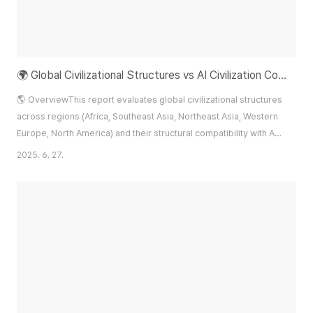
🌍 Global Civilizational Structures vs AI Civilization Compatibility Report
🌎 OverviewThis report evaluates global civilizational structures
across regions (Africa, Southeast Asia, Northeast Asia, Western
Europe, North America) and their structural compatibility with AI
civilization, defined by the following characteristics:Feedback-
2025. 6. 27.
centric evolutionTolerance for failure and
experimentationOpen-source and collaborative
ecosystemsAutopoietic (self-renewing) knowledge sy..