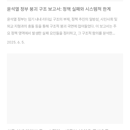
윤석열 정부 붕괴 구조 보고서: 정책 실패와 시스템적 한계
윤석열 정부는 임기 내내 리더십 구조의 부재, 정책 추진의 일방성, 시민사회 및
외교 지형과의 충돌 등을 통해 구조적 붕괴 국면에 접어들었다. 이 보고서는 주
요 정책 영역에서 발생한 실패 요인들을 정리하고, 그 구조적 함의를 분석한
다.1. 정치적 고립과 협치 실패여소야대 상황에서의 독선적 운영: 거대 야당과
2025. 6. 5.
의 협치는 사실상 중단되었으며, 국회 개원식 불참과 시정연설 대리 위임은 소
통 단절의 상징이 되었다.거부권 남용: 총 25차례의 재의요구권 행사로, 역대
최고 수준의 입법 충돌을 야기. 입법부 무력화라는 비판 초래.2. 사법 리스크와
공정성 붕괴김건희 의혹 방치: 학력 및 경력 위조, 주가조작 연루 의혹, 명품 수
수 등 다중 의혹에도 청와대 차원의 해명 부족.헌정 파괴 논란: 부정선거 음모론
수용과 계..