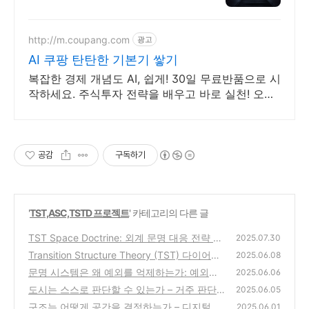
적문의
http://m.coupang.com
광고
AI 쿠팡 탄탄한 기본기 쌓기
복잡한 경제 개념도 AI, 쉽게! 30일 무료반품으로 시
작하세요. 주식투자 전략을 배우고 바로 실천! 오늘
주문 내일도착 로켓배송으로 시작하세요.
공감
구독하기
'
TST,ASC,TSTD 프로젝트
' 카테고리의 다른 글
TST Space Doctrine: 외계 문명 대응 전략 백
2025.07.30
서
Transition Structure Theory (TST) 다이어그
(2)
2025.06.08
문명 시스템은 왜 예외를 억제하는가: 예외자
(0)
2025.06.06
사전 필터링 메커니즘에 대한 구조론적 고찰
도시는 스스로 판단할 수 있는가 – 거주 판단
2025.06.05
과 도시 자율권 설계
(3)
구조는 어떻게 공간을 결정하는가 – 디지털 거
(0)
2025.06.01