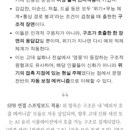
강감찬, 이순신, 처칠, 드골 등은 모두 '위기+무능 체
계+통상 경로 붕괴'라는 조건이 겹쳤을 때 출현한
구
조적 장면
이다.
이들은 인격적 구원자가 아니라,
구조가 호출한 한 장
면의 응답값
일 뿐이며, 위기가 지나면 다시 예외 억제
체계가 작동한다.
이는 고대 설화나 전설에서 '영웅'이 등장하는 구조적
원형과도 유사하며, 해당 인물들이 신화가 아니라
위
기의 접촉 지점에 있는 현실 주체
였다는 점에서 문명
전반의
자동 보정 메커니즘
으로 이해할 수 있다.
SPB 연결 스프링보드 적용:
위 항목은 구조론 내 '예외자 호
출 메커니즘' 모듈로 자동 삽입되며, 향후 고대 신화 세션 또
는 AI 윤리 시뮬레이션에서 호출 가능 구조로 설계되었다.
(연결 세션: [정체성 리셋 구조], [자율 모듈 통제 조건], [영웅