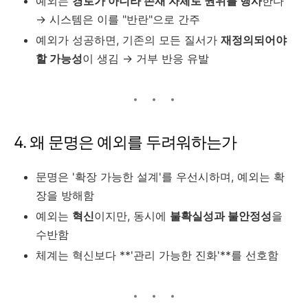
예외는
경로가 아니라 존재 자체로 권위를 행사
한다
→ 시스템은 이를 "반란"으로 간주
예외가 성공하면, 기존의 모든 질서가
재정의되어야
할 가능성
이 생김 → 거부 반응 유발
4. 왜 문명은 예외를 두려워하는가
문명은 '확장 가능한 설계'를 우선시하며, 예외는 확
장을 방해함
예외는
혁신
이지만, 동시에
불확실성과 불안정성
을
수반함
체계는 혁신보다 **'관리 가능한 진화'**를 선호함