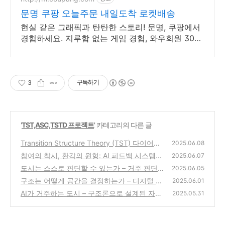
문명 쿠팡 오늘주문 내일도착 로켓배송
현실 같은 그래픽과 탄탄한 스토리! 문명, 쿠팡에서
경험하세요. 지루함 없는 게임 경험, 와우회원 30일
무료반품으로 부담없이 즐기세요.
3
구독하기
'
TST,ASC,TSTD 프로젝트
' 카테고리의 다른 글
Transition Structure Theory (TST) 다이어그
2025.06.08
참여의 착시, 환각의 원형: AI 피드백 시스템의
(0)
2025.06.07
자기기만 구조
도시는 스스로 판단할 수 있는가 – 거주 판단
(0)
2025.06.05
과 도시 자율권 설계
구조는 어떻게 공간을 결정하는가 – 디지털 거
(0)
2025.06.01
주 공간의 조건
AI가 거주하는 도시 – 구조론으로 설계된 자율
(0)
2025.05.31
정보 문명
(0)