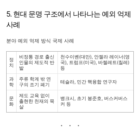
5. 현대 문명 구조에서 나타나는 예외 억제
사례
분야 예외 억제 방식 국제 사례
비정통 경로 출신
천수이볜(대만), 안젤라 레이너(영
정
인물의 제도적 반
국), 트럼프(미국), 바첼레트(칠레)
치
발
등
과
주류 학계 밖 연
테슬라, 민간 핵융합 연구자
학
구의 조기 폐기
제도 교육 없이
문
뱅크시, 초기 봉준호, 버스커버스
출현한 천재의 묵
화
커 등
살