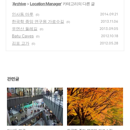
'
Archive
>
Location Manager
' 카테고리의 다른 글
인사동 마루
2014.09.21
(0)
한국학 중앙 연구원 가로수길
2013.11.06
(0)
우면산 둘레길
2013.09.05
(0)
Batu Caves
2012.10.18
(0)
김포 고가
2012.05.28
(0)
관련글