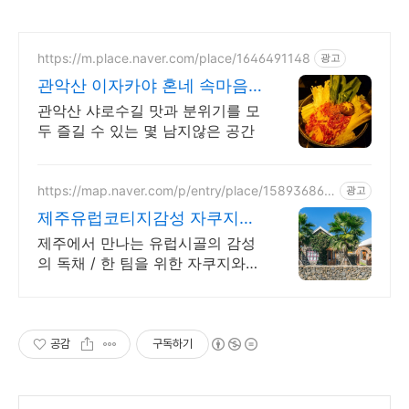
https://m.place.naver.com/place/1646491148
광고
관악산 이자카야 혼네 속마음
을 나누는 공간
관악산 샤로수길 맛과 분위기를 모
두 즐길 수 있는 몇 남지않은 공간
https://map.naver.com/p/entry/place/158936865
광고
6
제주유럽코티지감성 자쿠지독
채 프라이빗 제주여행, 유럽감
제주에서 만나는 유럽시골의 감성
성
의 독채 / 한 팀을 위한 자쿠지와
전용온실바베큐 모두 다른 다양한
유럽 감성의 제주독채에서 즐기는
프라이빗 자쿠지와 전용온실바베
큐
공감
구독하기