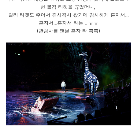
번 볼겸 티켓을 끊었더니,
릴리 티켓도 주어서 겸사겸사 왔기에 감사하게 혼자서...
혼자서...혼자서 타는 .. ㅠㅠ
(관람차를 맨날 혼자 타 흑흑)