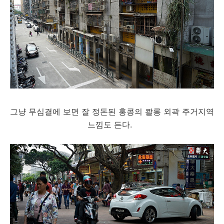
그냥 무심결에 보면 잘 정돈된 홍콩의 콸롱 외곽 주거지역
느낌도 든다.