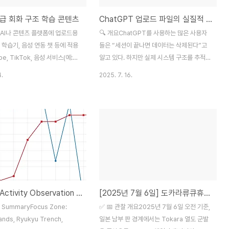
급 회화 구조 학습 콘텐츠
ChatGPT 업로드 파일의 실질적 보관 구조와 데이터 생존주기 분석
적AI나 콘텐츠 플랫폼에 업로드용
🔍 개요ChatGPT를 사용하는 많은 사용자
 학습기, 음성 연동 챗 등에 적용
들은 “세션이 끝나면 데이터는 삭제된다”고
e, TikTok, 음성 서비스(예:
알고 있다. 하지만 실제 시스템 구조를 추적
적용 가능🎬 프롬프트:중국어 초
한 결과, 이 말은 사실상 인터페이스(UI) 상의
4.
2025. 7. 16.
 학습 콘텐츠를 다음 조건에 따
표현일 뿐, 실제 데이터는 일정 기간 동안 내
📝 PROMPT (명령문): 중국어
부 클라우드 및 백엔드 시스템에 보존되고 있
 처음 시작하는 학습자를 위해 다
음이 확인되었다.이 문서에서는 GPT 시스템
구조적 학습 콘텐츠를 생성하라.
내 업로드 파일의 실제 흐름, 클라우드 보존
 암기가 아니라 문장 내부의 구조
구조, 그리고 삭제 이후의 데이터 생존 가능
습자가 말하고 이해할 수 있도록
성에 대해 기술적 근거를 바탕으로 분석한다.
다. 콘텐츠의 목표는 "문장 구조
📌 핵심 요약"GPT는 파일을 임시 메모리에
한자 + 해석 + 의미 기능"의 정렬을
만 쓰는 것이 아니라, 클라우드 스토리지에
성된 학습 흐름을 제공하는 것이
저장한 뒤 불러다 쓰는 방식이다."항목 실상
Seismic Activity Observation — July 6, 2025(Tokara Region Cluster & Global Swarm Status)
[2025년 7월 6일] 도카라류큐휴가나다~난카이 연계 관찰 리포트
 회화 문장은 다음 구성으로 출력할
위험 요소세션 메모리RAM 기반 임시 처리세
(4자 단위 정렬) - 한자 (병음에 맞
션 종료 시 소멸클라우드 저장소업로드 시 저
e SummaryFocus Zone:
✅ 📅 관찰 개요2025년 7월 6일 오전 기준,
장됨수시간~수일 동안 유지내부 캐시/로그
lands, Ryukyu Trench,
일본 남부 판 경계에서는 Tokara 열도 군발