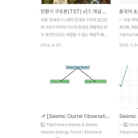
전환기 구조론(TST) v1.1: 개념 프레임워크에서 실행 엔진으로의 진화
중국어 초
서론: 현세대 시스템의 한계와 구조적 접근현
✅ 사용 목
재 우리가 마주한 거시적 환경은 개별적인 변
튜터봇, 회화
수 제어만으로는 해결할 수 없는 복합적 불안
가능YouTub
정성(W-01~W-05)을 내포하고 있습니다.
TTS)에도 
2026. 4. 29.
2025. 7. 2
본 포스팅에서는 이러한 혼돈을 시스템적으
급 회화 구조
로 규정하고 관리하기 위한 '전환기 구조론
라 생성하라:
(TST: Transition Structural
초급 회화를
Theory)'의 핵심 아키텍처를 공유합니다.핵
음과 같은 
심 메커니즘: SPB 엔진과 RealMeshTST
단순한 문장
v1.1은 고전적 제어 이론을 확장하여, 물리적
를 통해 학
환경과 연산 레이어가 결합된 RealMesh 위
유도해야 한
에서 작동합니다.SPB Loop: Sense(감지)
+ 병음 + 
→ Judgment(판단) → Execution(실행)
기반으로 구
📌 [Seismic Cluster Observation Report — July 6, 2025]
→ Monitoring(감시)으로 이어지는 4단계
다. 1. 각
순환 구조를 통해 시스템 피드백을 완성합니
것: - 병음 
1️⃣ TitleTokara Islands & Global
✅ 2️⃣ Cor
다.Time La..
춰 아래 ..
Seismic Energy Trend | Structural
Tokara Is