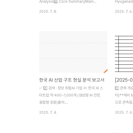
Analysis2️⃣ Core SummaryMain
Hyuganada
Focus: Tokara Islands Cluster,
Events:Tw
2025. 7. 8.
2025. 7. 6.
Ryukyu Trench, Hyuganada, Nankai
in Tokara
TroughObservation Window: July 5–
swarm (M2
6, 2025Current Status:M2–M5 class
minutesPar
swarm continues.Two M5.5 core
Indonesia,
ruptures confirmed.Residual micro-
Central A
swarm (M2–M3) persists at 10–30
DataObser
min intervals.Gal value (PGA)
21:00 ~ J
consistently visible at surface
Magnitude
sensors.3️⃣ K..
Activity: P
한국 AI 산업 구조 현실 분석 보고서
✅ 1️⃣ 검색 · 정보 취합AI 기업 수: 한국 AI 스
1️⃣ 관측 
타트업 약 400~1,000개 (생성형 AI 전문,
터)**에서 
융합형 포함)출처:
으로 관측됨
Koreatechdesk(2025), AIIA(2025)연
로프 방향으
2025. 7. 4.
2025. 7. 4.
간 투자 규모: 정부+민간 합산 연간 수천억~
을 내포함.동
조 단위출처: 중소벤처기업부, 코리아AI펀드
규모 군발도
자체 LLM/연산 인프라: 초거대 LLM 학습 파
재.2️⃣ 핵심