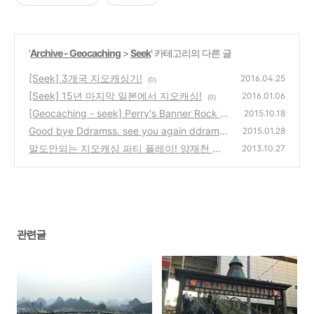
'
Archive - Geocaching
>
Seek
' 카테고리의 다른 글
[Seek] 3개국 지오캐싱기!
2016.04.25
(0)
[Seek] 15년 마지막 일본에서 지오캐싱!
2016.01.06
(0)
[Geocaching - seek] Perry's Banner Rock -
2015.10.18
penang
Good bye Ddramss. see you again ddramss
(0)
2015.01.28
말도안되는 지오캐싱 파티 플레이! 양재천 트
(0)
2013.10.27
레일!
(2)
관련글