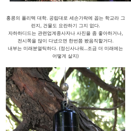
홍콩의 폴리텍 대학. 공립대로 세손가락에 꼽는 학교라 그
런지, 건물도 요란하기 그지 없다.
자하하디드는 관련업계종사자나 사진을 좀 좋아하거나,
전시쪽을 많이 다녔으면 한번쯤 봤음직할거다.
내부는 미래분열틱하다. (정신사나워...조금 더 미래에는
어떻게 살지)