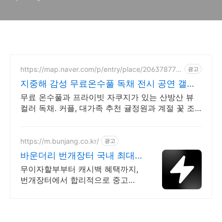
https://map.naver.com/p/entry/place/206378770
광고
8
지중해 감성 무료온수풀 독채 전시 공연 갤러
리 문화공간
무료 온수풀과 프라이빗 자쿠지가 있는 산방산 뷰
컬러 독채. 커플, 대가족 추천 귤정원과 계절 꽃 조
경 산책, 호텔급 침구로 푹 쉬는 제주 감성 빌리지
독채.
https://m.bunjang.co.kr/
광고
바운더리 번개장터 국내 최대
브랜드 중고거래
무이자할부부터 캐시백 혜택까지,
번개장터에서 합리적으로 중고거
래 하세요 전국 각지에서 올라오는
전국구 최다 상품 매일 10만 개 이
상의 신규 상품 업로드