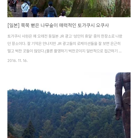
[일본] 쭉쭉 뻗은 나무숲이 매력적인 토가쿠시 오쿠사
토가쿠시 사원은 꽤 오래전 동일본 JR 광고 '성인의 휴일' 중의 한장소로 나왔
던 장소이다. 잘 기억은 안나지만 JR 광고들의 로케이션들을 잘 보면 은근히
멀고 벅찬 곳들이 많았다.(물론 촬영하기 벅찬곳이지 일반적으로 접근하기 벅
찬 의미란 것은 아니다) 더욱이 열차로 접근은 불가한 지역이다 보니, 항상 다
2016. 11. 16.
녀온 뒤 지갑은 텅텅 비어있기 일쑤. 토가쿠시 사원의 관광 포인트는 총 3 포인
트로 나눠져 있어서 오쿠사, 본사 가가미 이케 이렇게 나눠져 있다.기본적으로
오쿠사 부터 내려서 보고 내려오는 것을 추천하는 편이다. 버스는 나가노 역 7
번 버스 승차장에 가면 탈수 있는데, 바로 뒷편에 왕복 티켓을 구매할수 있는 매
표소가 있으니 왕복 티켓을 구매하도록 하자.약 800엔정도 아낄수 있다고 볼
수 있다. 1. 토가..