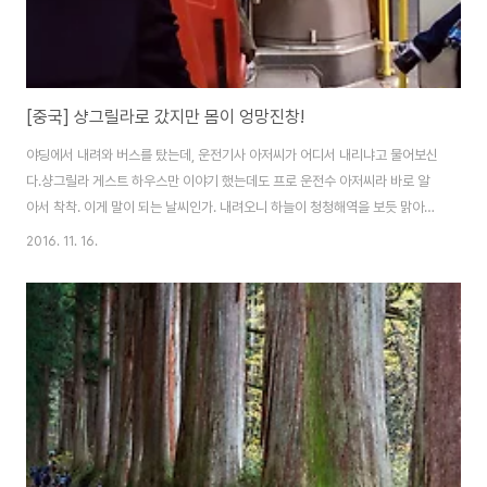
[중국] 샹그릴라로 갔지만 몸이 엉망진창!
야딩에서 내려와 버스를 탔는데, 운전기사 아저씨가 어디서 내리냐고 물어보신
다.샹그릴라 게스트 하우스만 이야기 했는데도 프로 운전수 아저씨라 바로 알
아서 착착. 이게 말이 되는 날씨인가. 내려오니 하늘이 청청해역을 보듯 맑아진
다. 다음날 찰리가 나에게 우리 잘 갔다 왔다며, 염장지르듯 수많은 사진들을 보
2016. 11. 16.
내왔다. ..... 매우 좋은 친구를 사귄듯 하다. 이날 나만 고생한게 아니라서 다행
아닌 다행??? (완전 놀부심뽀)이라 생각했는데,야딩에 다녀온 뒤 고산병이 아
니 감기부터 걸렸던 건지 몸이 말을 안들었다.계속 울컥거리며 속이 꿀렁꿀렁
형용할 수 없는 느낌들이 올라오더라. 따오청 올때까지만 해도 그냥저냥 버틸
만 하였으나 결국 따오청 와서는 만신창이가 되었다.결국 더친현으로 넘어올때
까지 내가 어떻게 넘어왔을까..