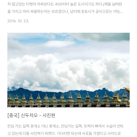
히 알고있는 티벳의 라싸보다도 400미터 높은 도시이기도 하다.(왜들 넘버원
을 가지고 자리 싸움하는지는 모르겠으나, 남미에 포토시가 공식으로는 1위)
이젠 차마고도로 옛모습은 사라지고 각종 운송수단으로 유입된 관광객들이 주
2016. 10. 23.
수입원이 된 지금그 수입원을 가져가려는 한족들이 대거 유입되어 이 지역 또
한 개발에 힘을 박차고 있는게 눈에 보이는데,옛모습 그대로를 보기 위해 사람
들이 온다는 것을 모르는가 보다. 물론 이곳이 너무 불편한것은 없잖아 사실이
긴 하지만. 듣기로는 천장공로 마방의 길을 라이딩하는게 이젠 이력서에 한줄
이 되어서 이렇게 라이더가 아닌 사람들조차 열심히 내달린다는 이야기들이 있
다. 숙소에서 먼저 출발했던 중국 아들이 ..
[중국] 신두차오 - 사진편
칸딩 가는 길목 휴게소 아닌 휴게소. 칸딩가는 길목. 트럭이 빠져서 수습이 안되
고 있는데 다들 사진찍기 바쁘다. 기다리면 되는데 서로들 가겠다고 사이드로