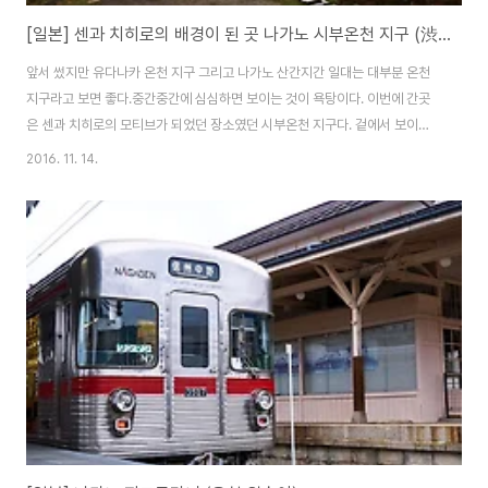
[일본] 센과 치히로의 배경이 된 곳 나가노 시부온천 지구 (渋温泉)
앞서 썼지만 유다나카 온천 지구 그리고 나가노 산간지간 일대는 대부분 온천
지구라고 보면 좋다.중간중간에 심심하면 보이는 것이 욕탕이다. 이번에 간곳
은 센과 치히로의 모티브가 되었던 장소였던 시부온천 지구다. 겉에서 보이는
전경은 흔히 보이는 일본 온천 마을과 다를것 없지만,입구에 다다르면 꽤 아기
2016. 11. 14.
자기한 마을의 모양세를 보여준다. 이곳은 서로들 공통 온천을 운영하여 각 료
칸들은 숙박객들은 온천 투어링을 할수있게 만들어놓았다.덕분에 숙박객들은
해당 료칸의 로텐부로만이 아닌, 시부온센내의 탕이란 탕은 제다 들어가 볼수
있는 기회가 생긴다.이러한 것을 일일관광객에게도 500엔에 특전을 주어 같
은 혜택을 주지만,일일 관광객들은 그다지 호응은 없어 보였다. - _- 물론 내가
간날은 평일이여서 그런듯 하지만. 하..