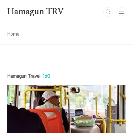
본문 바로가기
Hamagun TRV
Home
Hamagun Travel
160