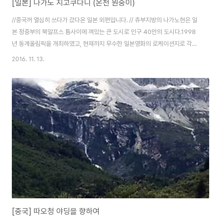
[일본] 나가노 지고쿠다니 (온천 원숭이)
//중국꺼 열심히 쓰다가 갔다온 일본 외편입니다. // 츄부지방의 나가노현은 일
본 정중부의 북알프스 틈사이에 껴있는 큰 도시로 인구 40만의 도시다.1998
년 동계올림픽을 개최하였고, 현재까지 무수한 일본영화의 로케이션지로 각광
받고 있는 장소이기도 하며,우리가 많이 알고 있는 '지금 만나러 갑니다.'의 주
2016. 11. 13.
무대도 이곳이였다.(물론 몇몇 장소는 호쿠토등지에서 찍었다)그만큼 나가노
시에서 영상 로케이션에 많이 지원을 하고 있는 실정이다. 아무래도 신수지역
은 다른지역에 비해 각광받는 여행지가 아니다 보니 로케이션 사업을 통하여
관광객 유치에 힘쓰는 모습도 없잖아 엿볼수 있지 않나 싶다. 더욱이 나가노현
의 국제공항은 마츠모토 공항으로 하나로 나가노시까지 접근성이 딱히 좋지 않
기에,열차와 버스만으로 활성화될수밖에 없..
[중국] 따오청 야딩을 향하여