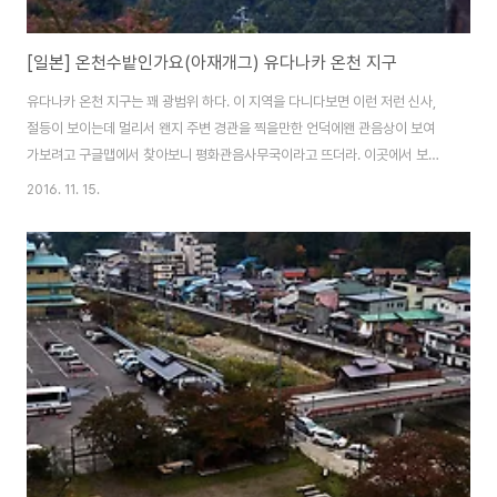
[일본] 온천수밭인가요(아재개그) 유다나카 온천 지구
유다나카 온천 지구는 꽤 광범위 하다. 이 지역을 다니다보면 이런 저런 신사,
절등이 보이는데 멀리서 왠지 주변 경관을 찍을만한 언덕에왠 관음상이 보여
가보려고 구글맵에서 찾아보니 평화관음사무국이라고 뜨더라. 이곳에서 보이
던 주변 경관 이시기의 나가노는 밤, 사과 등 나가노의 유명한 농작물들은 재다
2016. 11. 15.
나올때인지라방문한다면 아주 맛있는 농작물들을 먹을 수있다. 이곳에서 내려
오면 바로 나가노 올림픽때 사용한 건물이 보인다. 올림픽때 건물들은 항상 사
용 후 이렇게 폐건물이 된다는 점은 어느나라나 잘 알면서도매번 반복되는 수
순을 밟는다는 점. 언제나 고쳐질지 의문이다. 쓰고 싶은 말이 너무 많지만 여행
블로그 특성상 여기까지~ 지나가다 보니 50만원대였던 료칸 요로즈야. 겉에
서 보면 중국의 월세방 10만원 짜리 같..