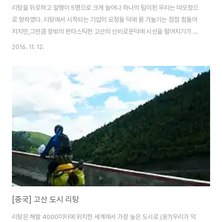
리탕을 뒤로하고 일행이 5명으로 크게 늘어나 하나의 팀이된 우리는 따오청으
로 향하였다. 리탕에서 시작되는 기압의 요정들 덕에 몸 가눌기는 점점 힘들어
지지만,그만큼 창밖의 판타스틱한 고산의 신비로운덕에 시선을 떨어지기가 쉽
지 않다.하지만 몸이 힘든건 여전하기에 이내 눈이 감기고 잠으로 풍덩.중간에
2016. 11. 12.
멈춘 휴게소위 뒷편으로는 토끼바위가 그 모습을 숨기고 있는데 이후의 풍광을
보면 이건 그냥 시작점일 뿐이였다. 이후 부터는 절정의 고산풍경이 이어진다.
티벳 여행에 있어 앞으로도 우리는 축복받은 여행자임에 분명하다. 그 예전은
불가 50여km조차도 힘겹게 갔던 거리를길이 잘 닦여진 덕에 일정대로 다음
목적지까지 쉽고 편안히 다음 여정지까지 갈수 있으나,그만큼 우리의 길은 매
우 일방적이며 수순에 정해진 식의 이정표..
[중국] 고산 도시 리탕
리탕은 해발 4000미터에 위치한 세계에서 가장 높은 도시로 (응?)우리가 익